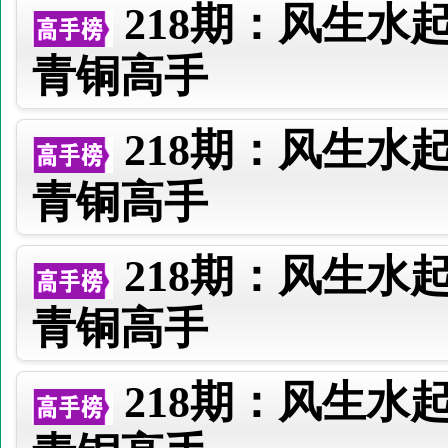
218期：风生水
青铜高手
218期：风生水
青铜高手
218期：风生水
青铜高手
218期：风生水