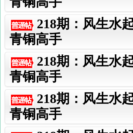
青铜高手
218期：风生水
青铜高手
218期：风生水
青铜高手
218期：风生水
青铜高手