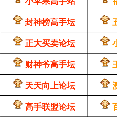
小苹果高手站
封神榜高手坛
正大买卖论坛
财神爷高手坛
天天向上论坛
高手联盟论坛