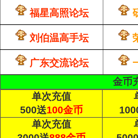
福星高照论坛
刘伯温高手坛
广东交流论坛
金币充
单次充值
500送
100金币
10
单次充值
3000送
888金币
500