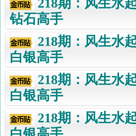
218期：风生水
钻石高手
218期：风生水
白银高手
218期：风生水
白银高手
218期：风生水
白银高手