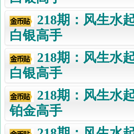
218期：风生水
白银高手
218期：风生水
白银高手
218期：风生水
铂金高手
218期：风生水