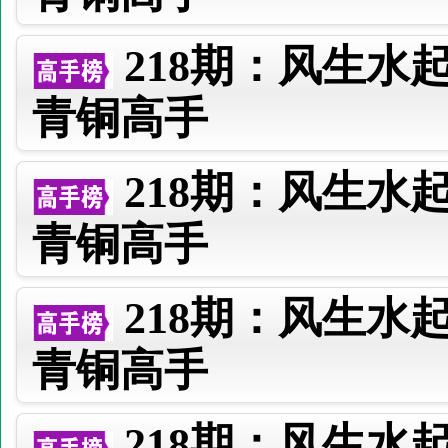
218期：风生水
青铜高手
218期：风生水
青铜高手
218期：风生水
青铜高手
218期：风生水