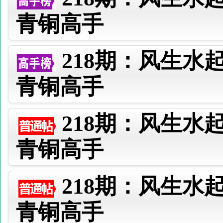
青铜高手
218期：风生水
青铜高手
218期：风生水
青铜高手
218期：风生水
青铜高手