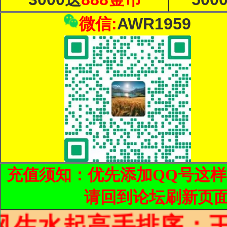
微信:
AWR1959
充值须知：优先添加QQ号这
请回到论坛刷新页
高手排序：王者高手