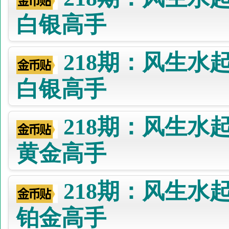
白银高手
218期：风生水
白银高手
218期：风生水
黄金高手
218期：风生水
铂金高手