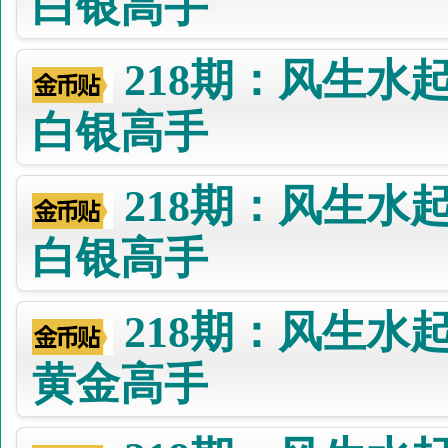
白银高手
218期：风生水
白银高手
218期：风生水
白银高手
218期：风生水
黄金高手